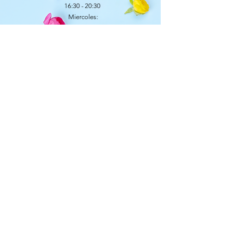
16:30 - 20:30
Miercoles:
16:30 - 20:30
​​Sabado:
Horario continuo
9:30 - 21.00
© 2023 by ANGEL AGUDO sitio web creado
por @big_kepa
+34687776560
¿ERES UN FLOWER LOVER?
Suscribete para descuentos y noticias
ENVIAR