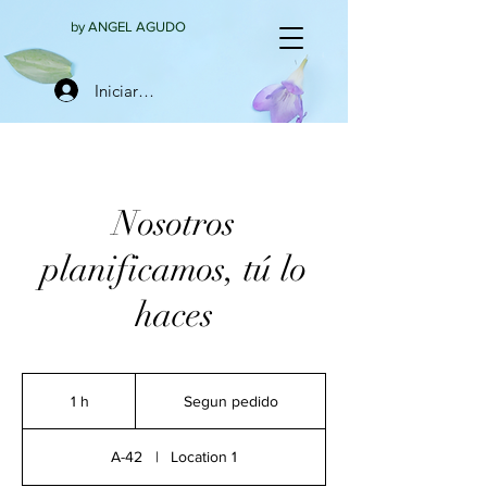
by ANGEL AGUDO
Iniciar sesión
Nosotros
planificamos, tú lo
haces
Segun
pedido
1 h
1
Segun pedido
A-42
|
Location 1