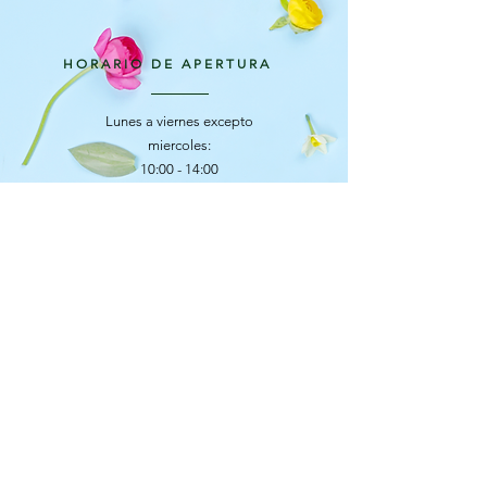
HORARIO DE APERTURA
Lunes a viernes excepto
miercoles:
10:00 - 14:00
16:30 - 20:30
Miercoles:
16:30 - 20:30
​​Sabado:
Horario continuo
9:30 - 21.00
© 2023 by ANGEL AGUDO sitio web creado
por @big_kepa
+34687776560
¿ERES UN FLOWER LOVER?